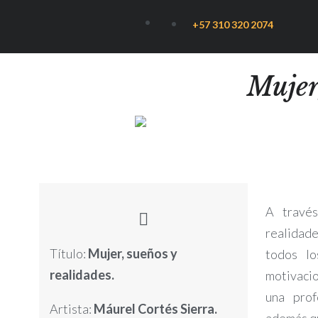
+57 310 320 2074
Mujer
A travé
realidad
Título:
Mujer, sueños y
todos lo
realidades.
motivaci
una prof
Artista:
Máurel Cortés Sierra.