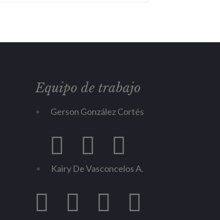
Equipo de trabajo
Gerson González Cortés
Kairy De Vasconcelos A.