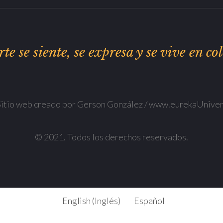
rte se siente, se expresa y se vive en col
Sitio web creado por Gerson González / www.eurekaUnive
© 2021. Todos los derechos reservados.
English
(
Inglés
)
Español