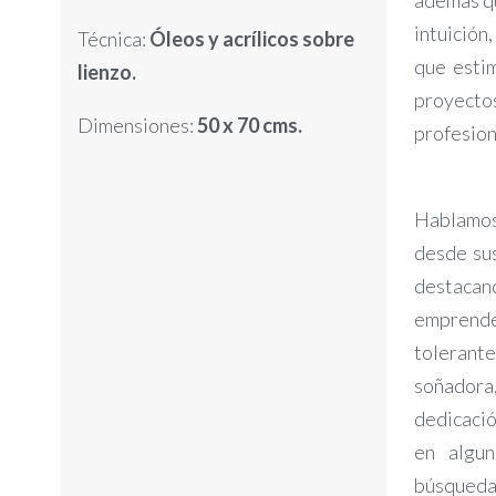
además qu
intuición
Técnica:
Óleos y acrílicos sobre
que esti
lienzo.
proyecto
Dimensiones:
50 x 70 cms.
profesiona
Hablamos 
desde sus
destaca
emprended
tolerante
soñadora,
dedicació
en algun
búsqueda 