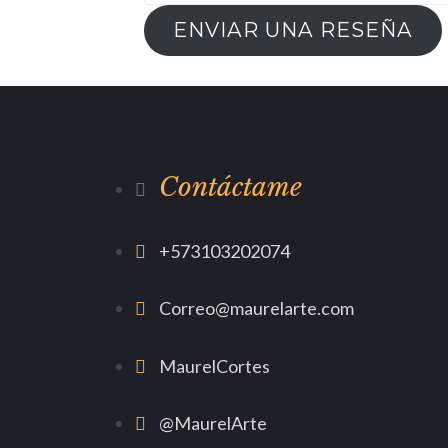
ENVIAR UNA RESEÑA
Contáctame
+573103202074
Correo@maurelarte.com
MaurelCortes
@MaurelArte