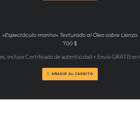
«Espectáculo marino» Texturado al Óleo sobre Lienzo.
700
$
ms. Incluye Certificado de autenticidad + Envío GRATIS e
AÑADIR AL CARRITO