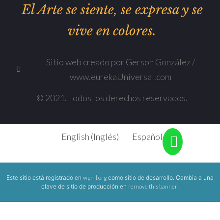
El Arte se siente, se expresa y se
vive en colores.
Sitio web creado por Gerson González /
www.eurekaUniversal.com
© 2021. Todos los derechos reservados.
English
(
Inglés
)
Español
Este sitio está registrado en
wpml.org
como sitio de desarrollo. Cambia a una
clave de sitio de producción en
remove this banner
.