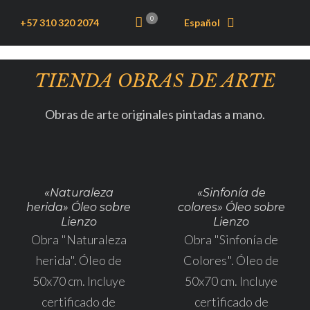
0
+57 310 320 2074
Español
TIENDA OBRAS DE ARTE
Obras de arte originales pintadas a mano.
«Naturaleza
«Sinfonía de
herida» Óleo sobre
colores» Óleo sobre
Lienzo
Lienzo
Obra "Naturaleza
Obra "Sinfonía de
herida". Óleo de
Colores". Óleo de
50x70 cm. Incluye
50x70 cm. Incluye
certificado de
certificado de